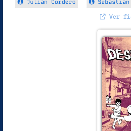
Julián Cordero
Sebastián
Ver fic