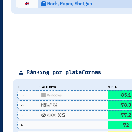
Rock, Paper, Shotgun
Ránking por plataformas
P.
PLATAFORMA
MEDIA
85,1
1.
78,3
2.
77,2
3.
72
4.
-