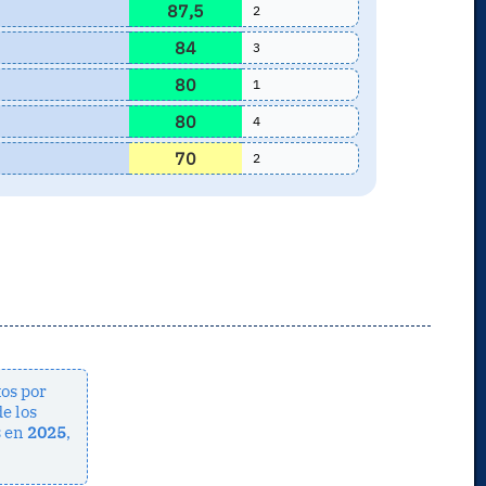
87,5
2
84
3
80
1
80
4
70
2
os por
e los
s en
2025
,