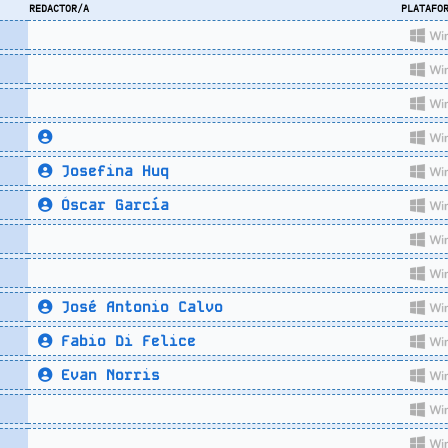
REDACTOR/A
PLATAFO
Josefina Huq
Óscar García
José Antonio Calvo
Fabio Di Felice
Evan Norris