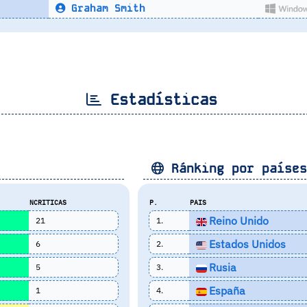
Graham Smith
Estadísticas
Ránking por paíse
NCRITICAS
P.
PAIS
Reino Unido
21
1.
Estados Unidos
6
2.
Rusia
5
3.
España
1
4.