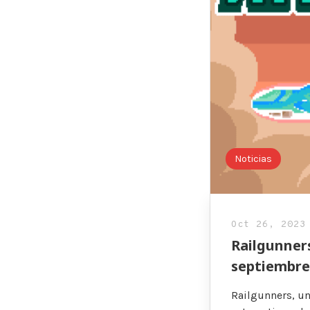
Noticias
Oct 26, 2023
Railgunners
septiembre
Railgunners, un