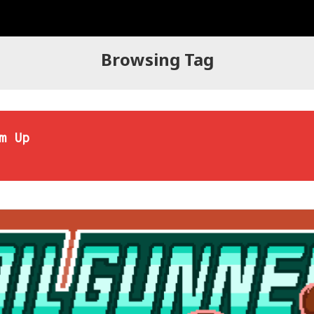
Browsing Tag
m Up