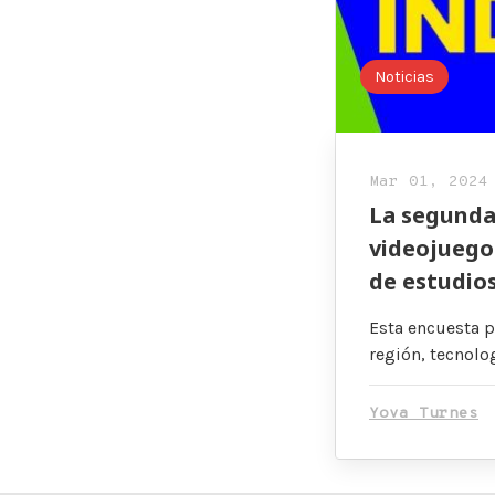
Noticias
Mar 01, 2024
La segunda 
videojuego 
de estudio
Esta encuesta p
región, tecnolo
Yova Turnes