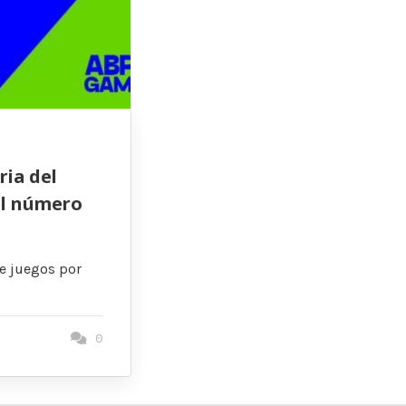
ria del
el número
e juegos por
0