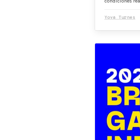
condiciones rea
Yova Turnes