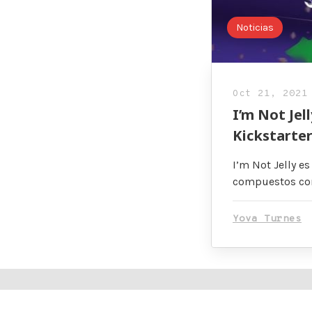
Noticias
Oct 21, 2021
I’m Not Jel
Kickstarte
I’m Not Jelly e
compuestos con
Yova Turnes