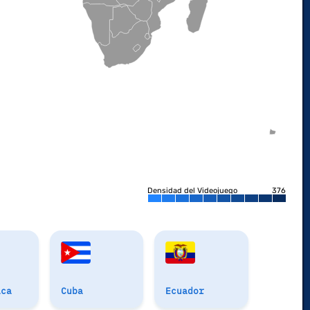
Densidad del Videojuego
376
ica
Cuba
Ecuador