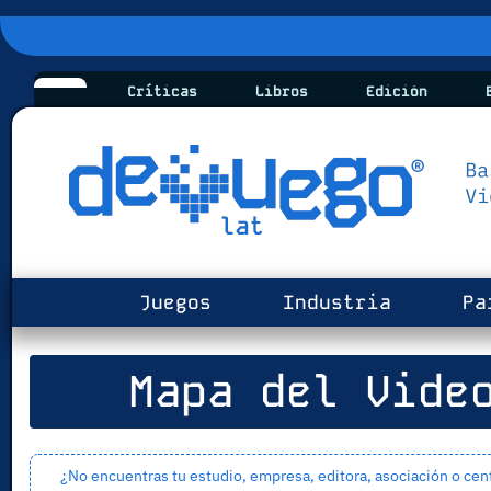
Críticas
Libros
Edición
B
Juegos
Industria
Pa
Mapa del Video
¿No encuentras tu estudio, empresa, editora, asociación o cen