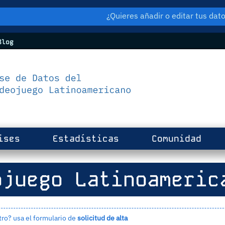
¿Quieres añadir o editar tus da
log
ises
Estadísticas
Comunidad
juego Latinoameric
tro? usa el formulario de
solicitud de alta