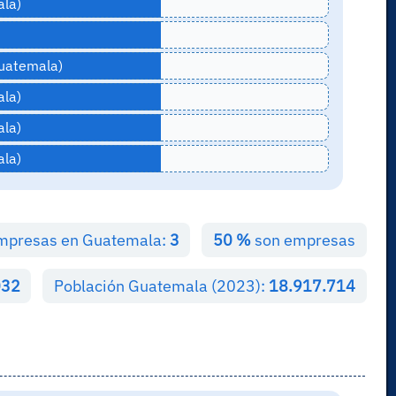
la)
uatemala)
la)
la)
la)
empresas en Guatemala:
3
50 %
son empresas
032
Población Guatemala (2023):
18.917.714