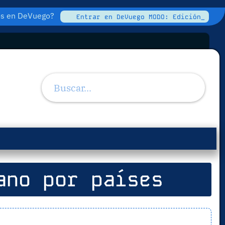
tos en DeVuego?
Entrar en DeVuego MODO: Edición_
ano por países