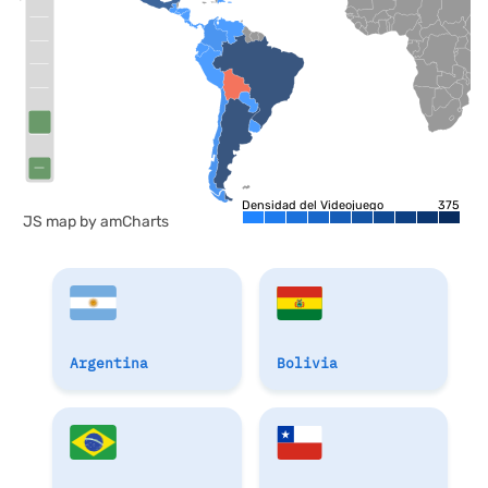
Densidad del Videojuego
375
JS map by amCharts
Argentina
Bolivia