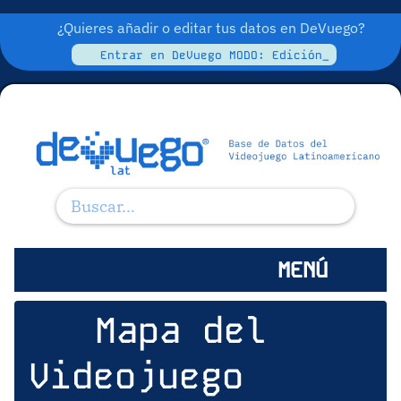
¿Quieres añadir o editar tus datos en DeVuego?
Entrar en DeVuego MODO: Edición_
MENÚ
Mapa del
Videojuego