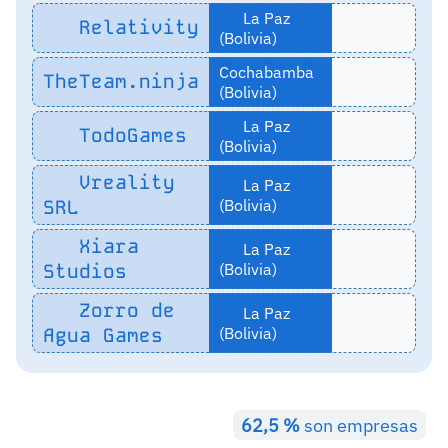
La Paz
Relativity
(Bolivia)
Cochabamba
TheTeam.ninja
(Bolivia)
La Paz
TodoGames
(Bolivia)
Vreality
La Paz
SRL
(Bolivia)
Xiara
La Paz
Studios
(Bolivia)
Zorro de
La Paz
Agua Games
(Bolivia)
62,5 %
son empresas