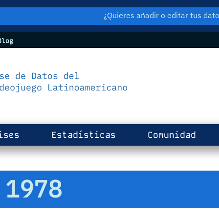
¿Quieres añadir o editar tus da
log
ises
Estadísticas
Comunidad
: 1978