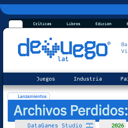
Críticas
Libros
Edición
B
Juegos
Industria
Pa
Lanzamientos
Archivos Perdidos
2026
DataGames Studio