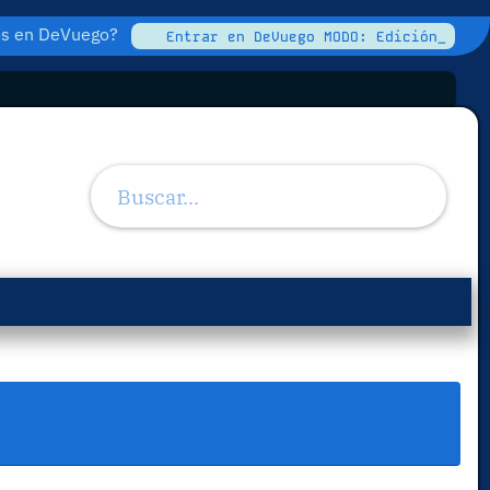
tos en DeVuego?
Entrar en DeVuego MODO: Edición_