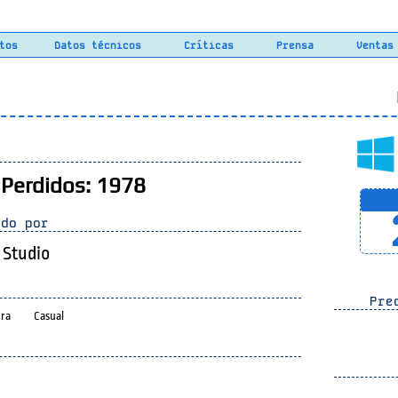
tos
Datos técnicos
Críticas
Prensa
Ventas
L
 Perdidos: 1978
do por
Studio
Prec
ra
Casual