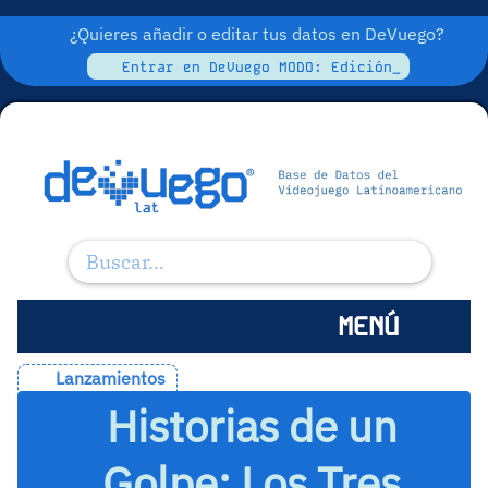
¿Quieres añadir o editar tus datos en DeVuego?
Entrar en DeVuego MODO: Edición_
MENÚ
Lanzamientos
Historias de un
Golpe: Los Tres