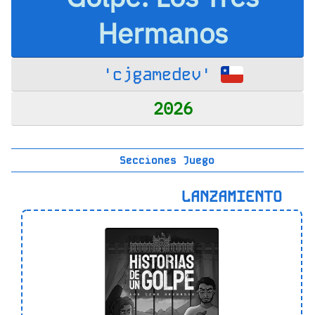
Hermanos
'cjgamedev'
2026
Secciones Juego
LANZAMIENTO