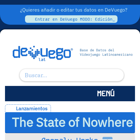
¿Quieres añadir o editar tus datos en DeVuego?
Entrar en DeVuego MODO: Edición_
MENÚ
Lanzamientos
The State of Nowhere