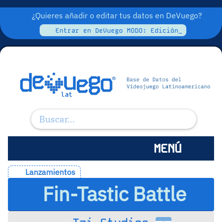
¿Quieres añadir o editar tus datos en DeVuego?
Entrar en DeVuego MODO: Edición_
MENÚ
Lanzamientos
Fin-Tastic Battle