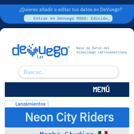
¿Quieres añadir o editar tus datos en DeVuego?
Entrar en DeVuego MODO: Edición_
MENÚ
Lanzamientos
Neon City Riders