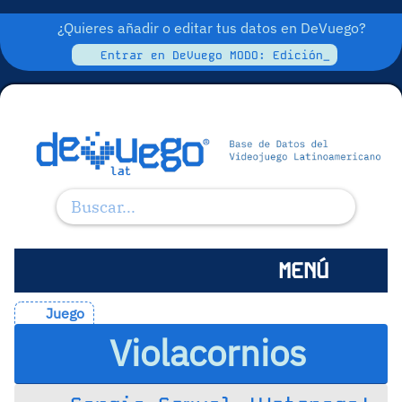
¿Quieres añadir o editar tus datos en DeVuego?
Entrar en DeVuego MODO: Edición_
MENÚ
Juego
Violacornios