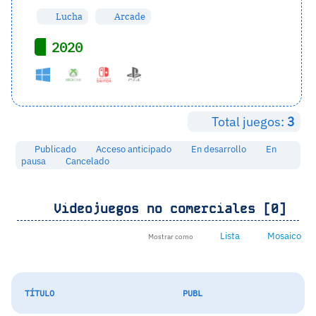
Lucha
Arcade
2020
Total juegos:
3
Publicado
Acceso anticipado
En desarrollo
En
pausa
Cancelado
Videojuegos no comerciales [0]
Lista
Mosaico
Mostrar como
TÍTULO
PUBL