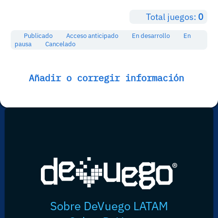
Total juegos:
0
Publicado
Acceso anticipado
En desarrollo
En
pausa
Cancelado
Añadir o corregir información
Sobre DeVuego LATAM