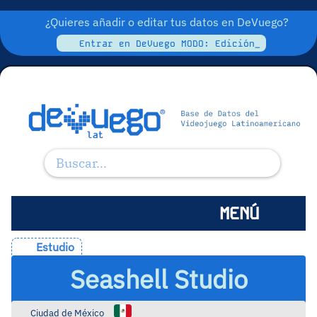
¿Quieres añadir o editar tus datos en DeVuego?
Entrar en DeVuego MODO: Edición_
MENÚ
Estudio
Seashell Studio
Ciudad de México