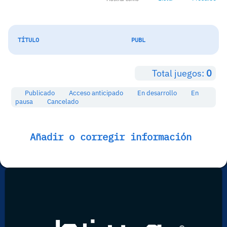
TÍTULO
PUBL
Total juegos:
0
Publicado
Acceso anticipado
En desarrollo
En
pausa
Cancelado
Añadir o corregir información