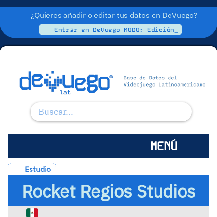
¿Quieres añadir o editar tus datos en DeVuego?
Entrar en DeVuego MODO: Edición_
MENÚ
Estudio
Rocket Regios Studios