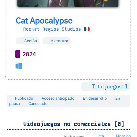
Cat Apocalypse
Rocket Regios Studios
Acción
Aventura
2024
Total juegos:
1
Publicado
Acceso anticipado
En desarrollo
En
pausa
Cancelado
Videojuegos no comerciales [0]
Lista
Mosaico
Mostrar como