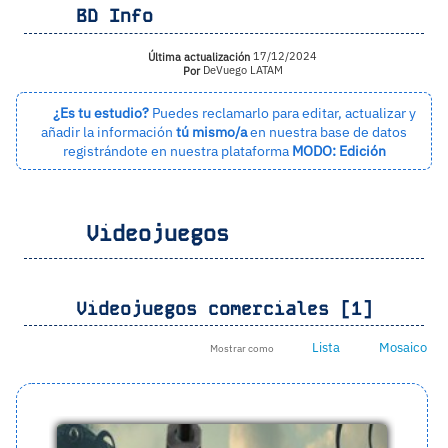
BD Info
Última actualización
17/12/2024
Por
DeVuego LATAM
¿Es tu estudio?
Puedes reclamarlo para editar, actualizar y
añadir la información
tú mismo/a
en nuestra base de datos
registrándote en nuestra plataforma
MODO: Edición
Videojuegos
Videojuegos comerciales [1]
Lista
Mosaico
Mostrar como