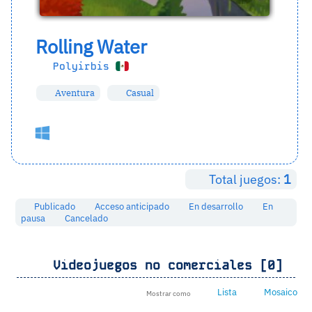
Rolling Water
Polyirbis
Aventura
Casual
Total juegos:
1
Publicado
Acceso anticipado
En desarrollo
En
pausa
Cancelado
Videojuegos no comerciales [0]
Lista
Mosaico
Mostrar como