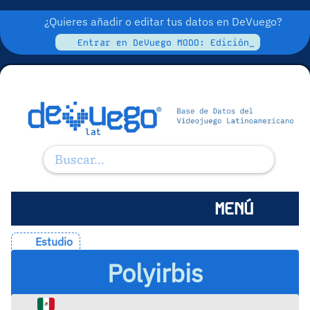
¿Quieres añadir o editar tus datos en DeVuego?
Entrar en DeVuego MODO: Edición_
MENÚ
Estudio
Polyirbis