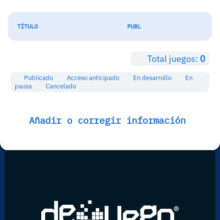
TÍTULO
PUBL
Total juegos:
0
Publicado
Acceso anticipado
En desarrollo
En
pausa
Cancelado
Añadir o corregir información