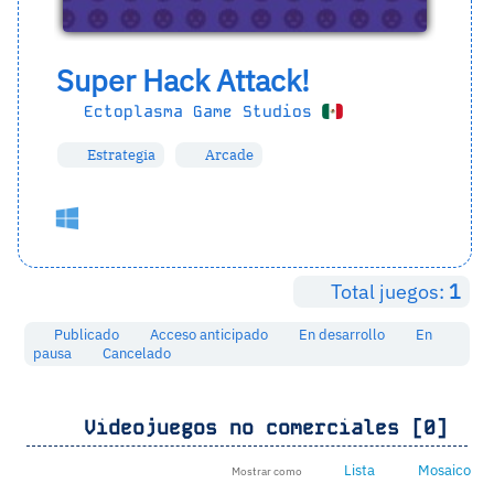
Super Hack Attack!
Ectoplasma Game Studios
Estrategia
Arcade
Total juegos:
1
Publicado
Acceso anticipado
En desarrollo
En
pausa
Cancelado
Videojuegos no comerciales [0]
Lista
Mosaico
Mostrar como