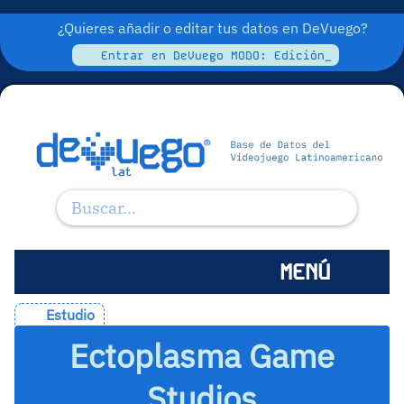
¿Quieres añadir o editar tus datos en DeVuego?
Entrar en DeVuego MODO: Edición_
MENÚ
Estudio
Ectoplasma Game
Studios