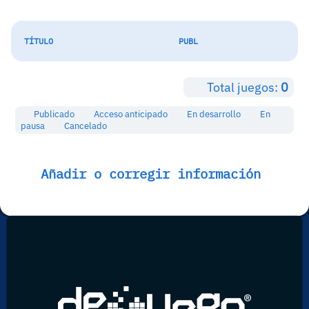
TÍTULO
PUBL
Total juegos:
0
Publicado
Acceso anticipado
En desarrollo
En
pausa
Cancelado
Añadir o corregir información