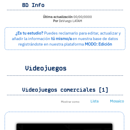
BD Info
Última actualización
00/00/0000
Por
DeVuego LATAM
¿Es tu estudio?
Puedes reclamarlo para editar, actualizar y
añadir la información
tú mismo/a
en nuestra base de datos
registrándote en nuestra plataforma
MODO: Edición
Videojuegos
Videojuegos comerciales [1]
Lista
Mosaico
Mostrar como