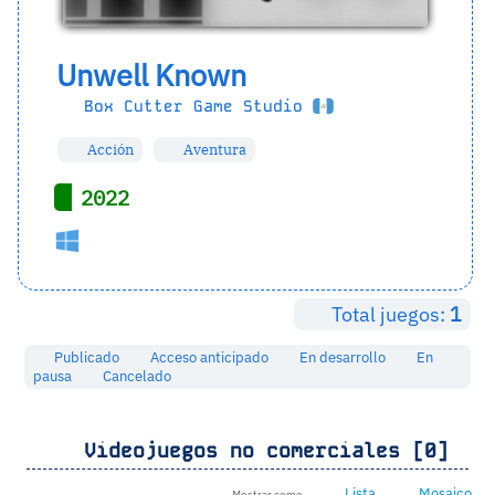
Unwell Known
Box Cutter Game Studio
Acción
Aventura
2022
Total juegos:
1
Publicado
Acceso anticipado
En desarrollo
En
pausa
Cancelado
Videojuegos no comerciales [0]
Lista
Mosaico
Mostrar como