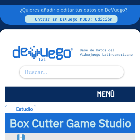
¿Quieres añadir o editar tus datos en DeVuego?
Entrar en DeVuego MODO: Edición_
MENÚ
Estudio
Box Cutter Game Studio