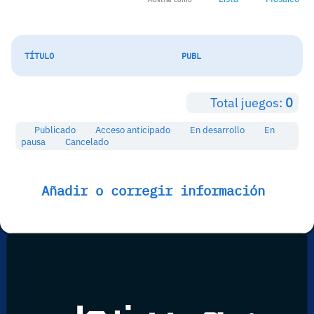
TÍTULO
PUBL
Total juegos:
0
Publicado
Acceso anticipado
En desarrollo
En
pausa
Cancelado
Añadir o corregir información