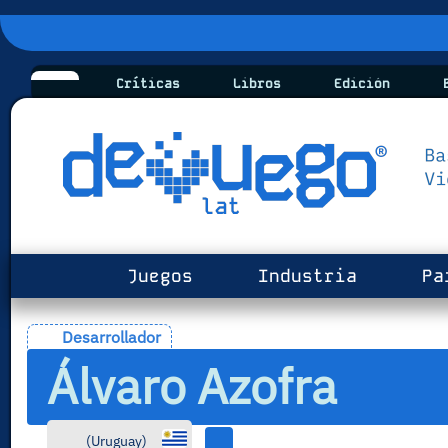
Críticas
Libros
Edición
B
Juegos
Industria
Pa
Desarrollador
Álvaro Azofra
(
Uruguay
)