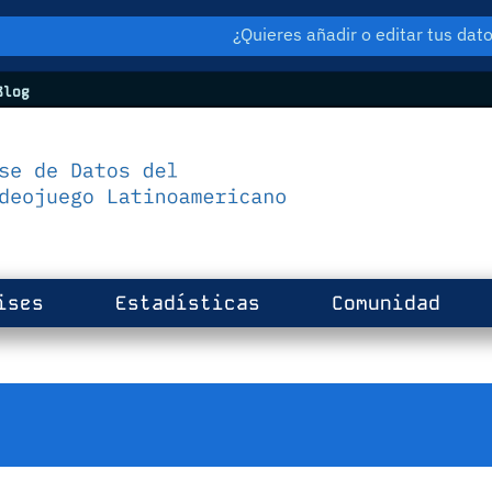
¿Quieres añadir o editar tus da
log
ises
Estadísticas
Comunidad