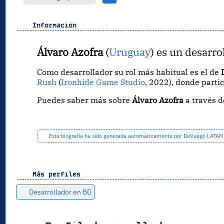
Información
Álvaro Azofra
(
Uruguay
) es un desarro
Como desarrollador su rol más habitual es el de
Rush
(
Ironhide Game Studio
, 2022), donde parti
Puedes saber más sobre
Álvaro Azofra
a través 
Esta biografía ha sido generada automáticamente por DeVuego LATAM a 
Más perfiles
Desarrollador en BD