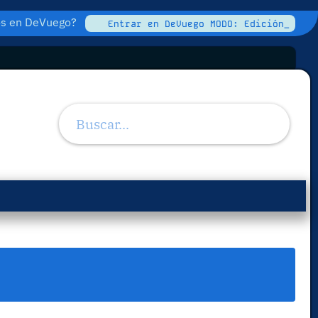
tos en DeVuego?
Entrar en DeVuego MODO: Edición_