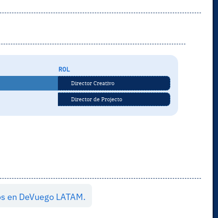
ROL
Director Creativo
Director de Projecto
dos en DeVuego LATAM.