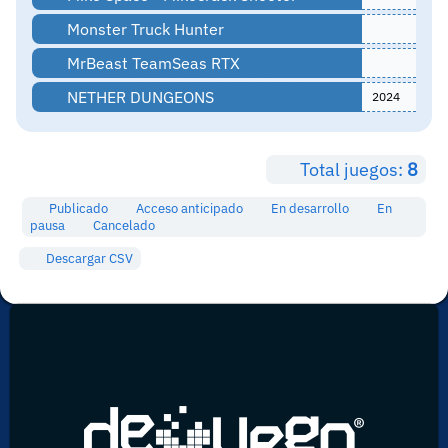
Monster Truck Hunter
MrBeast TeamSeas RTX
NETHER DUNGEONS
2024
Total juegos:
8
Publicado
Acceso anticipado
En desarrollo
En
pausa
Cancelado
Descargar CSV