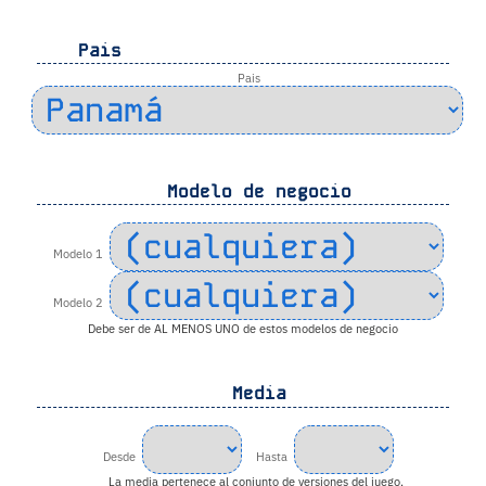
Pais
Pais
Modelo de negocio
Modelo 1
Modelo 2
Debe ser de AL MENOS UNO de estos modelos de negocio
Media
Desde
Hasta
La media pertenece al conjunto de versiones del juego,