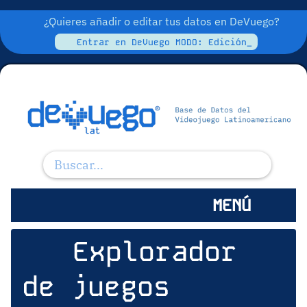
¿Quieres añadir o editar tus datos en DeVuego?
Entrar en DeVuego MODO: Edición_
MENÚ
Explorador
de juegos