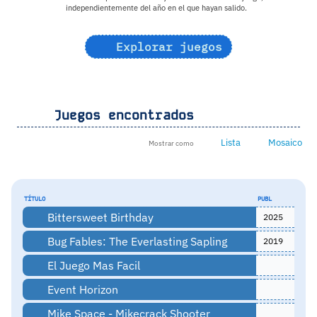
independientemente del año en el que hayan salido.
Explorar juegos
Juegos encontrados
Lista
Mosaico
Mostrar como
TÍTULO
PUBL
Bittersweet Birthday
2025
Bug Fables: The Everlasting Sapling
2019
El Juego Mas Facil
Event Horizon
Mike Space - Mikecrack Shooter