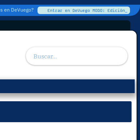
tos en DeVuego?
Entrar en DeVuego MODO: Edición_