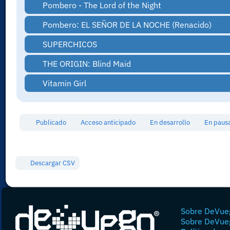
Pombero - The Lord of the Night
Pombero: EL SEÑOR DE LA NOCHE (Renacido)
SUPERCHICOS
THE ORIGIN: Blind Maid
Vitamin Girl
Publicado
Acceso anticipado
En desarrollo
En pau
Descargar CSV
Sobre DeVue
Sobre DeVue