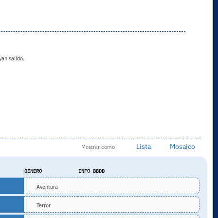
an salido.
Lista
Mosaico
Mostrar como
GÉNERO
INFO BBDD
Aventura
Terror