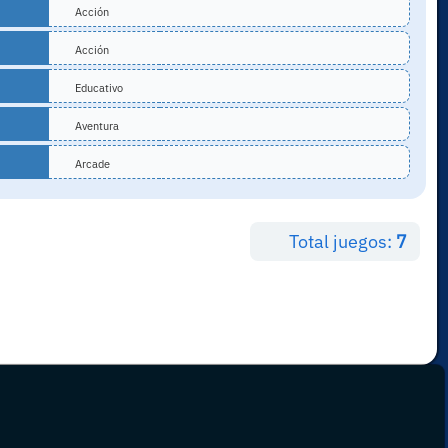
Acción
Acción
Educativo
Aventura
Arcade
Total juegos:
7