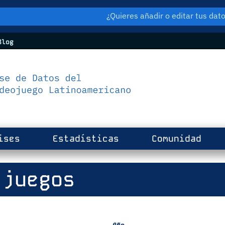
¿Quieres añadir o editar tus da
log
ises
Estadísticas
Comunidad
juegos