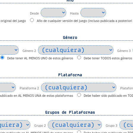
Año
Desde
Hasta
original del juego
Año de cualquier versión del juego (incluso publicada a posteriori
Género
Género 2
Género 3
Debe tener AL MENOS UNO de estos géneros
Debe tener TODOS estos géneros
Plataforma
Plataforma 2
Platafo
publicado en AL MENOS UNA de estas plataformas
Debe haber sido publicado en TO
Grupos de Plataformas
Grupo 2
Grupo 3