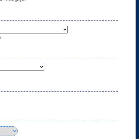
DOS estos grupos
s