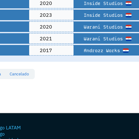
2020
Inside Studios
2023
Inside Studios
2020
Waraní Studios
2021
Waraní Studios
2017
Androzz Works
sa
Cancelado
go LATAM
go