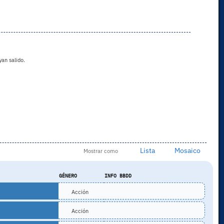
an salido.
Lista
Mosaico
Mostrar como
GÉNERO
INFO BBDD
Acción
Acción