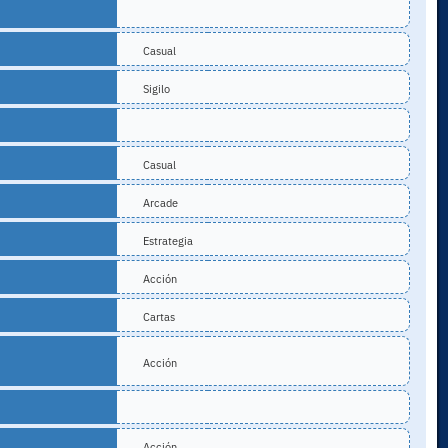
Casual
Sigilo
Casual
Arcade
Estrategia
Acción
Cartas
Acción
Acción