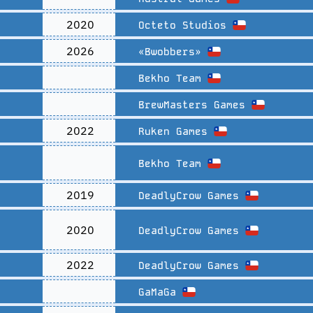
2020
Octeto Studios
2026
«Bwobbers»
Bekho Team
BrewMasters Games
2022
Ruken Games
Bekho Team
2019
DeadlyCrow Games
2020
DeadlyCrow Games
2022
DeadlyCrow Games
GaMaGa