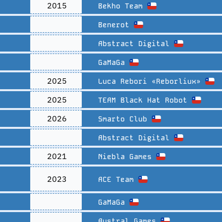
2015
Bekho Team
Benerot
Abstract Digital
GaMaGa
2025
Luca Rebori «Reborliux»
2025
TEAM Black Hat Robot
2026
Smarto Club
Abstract Digital
2021
Niebla Games
2023
ACE Team
GaMaGa
Austral Games