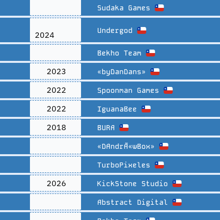
Sudaka Games
Undergod
2024
Bekho Team
2023
«byDanDans»
2022
Spoonman Games
2022
IguanaBee
2018
BURA
«DAndrÃ«wBox»
TurboPixeles
2026
KickStone Studio
Abstract Digital