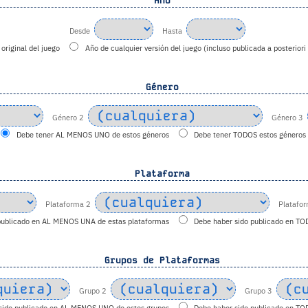
Año
Desde
Hasta
original del juego
Año de cualquier versión del juego (incluso publicada a posteriori
Género
Género 2
Género 3
Debe tener AL MENOS UNO de estos géneros
Debe tener TODOS estos géneros
Plataforma
Plataforma 2
Platafo
publicado en AL MENOS UNA de estas plataformas
Debe haber sido publicado en TO
Grupos de Plataformas
Grupo 2
Grupo 3