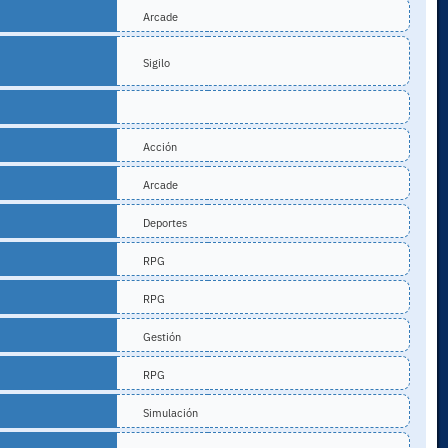
Arcade
Sigilo
Acción
Arcade
Deportes
RPG
RPG
Gestión
RPG
Simulación