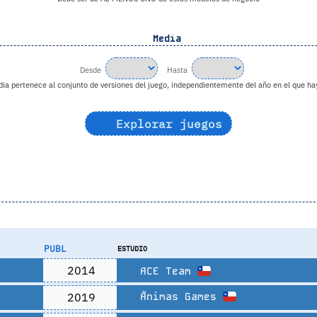
Media
Desde
Hasta
a pertenece al conjunto de versiones del juego, independientemente del año en el que hay
Explorar juegos
PUBL
ESTUDIO
2014
ACE Team
2019
Ãnimas Games