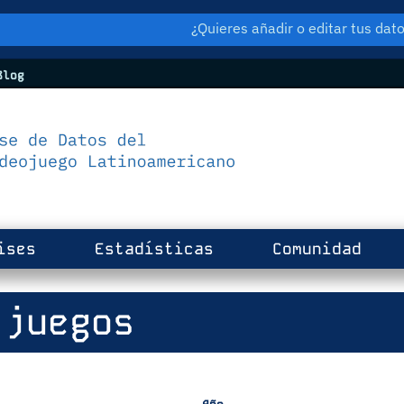
¿Quieres añadir o editar tus da
log
ises
Estadísticas
Comunidad
juegos