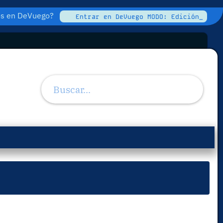
tos en DeVuego?
Entrar en DeVuego MODO: Edición_