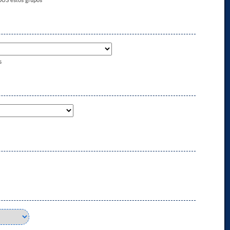
DOS estos grupos
s