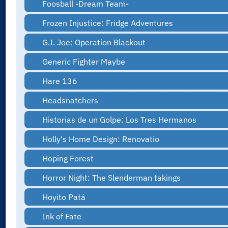
Foosball -Dream Team-
Frozen Injustice: Fridge Adventures
G.I. Joe: Operation Blackout
Generic Fighter Maybe
Hare 136
Headsnatchers
Historias de un Golpe: Los Tres Hermanos
Holly's Home Design: Renovatio
Hoping Forest
Horror Night: The Slenderman takings
Hoyito Patá
Ink of Fate