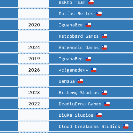
Bekho Team
Matías Avilés
2020
IguanaBee
Astrobard Games
2024
Haremonic Games
2019
IguanaBee
2026
«cjgamedev»
GaMaGa
2023
Arthemy Studios
2022
DeadlyCrow Games
Diuka Studios
Cloud Creatures Studios