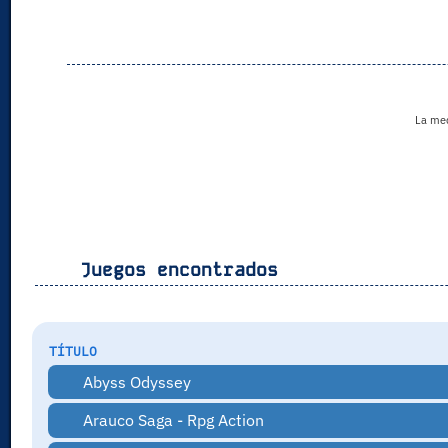
La medi
Juegos encontrados
TÍTULO
Abyss Odyssey
Arauco Saga - Rpg Action