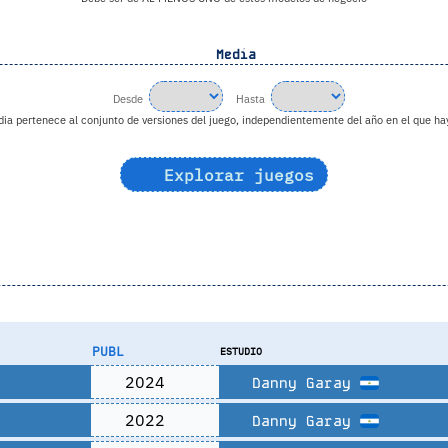
Media
Desde
Hasta
a pertenece al conjunto de versiones del juego, independientemente del año en el que hay
Explorar juegos
PUBL
ESTUDIO
2024
Danny Garay
2022
Danny Garay