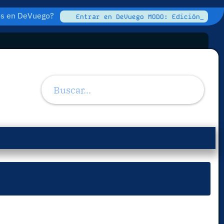
tos en DeVuego?
Entrar en DeVuego MODO: Edición_