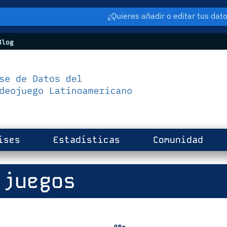
¿Quieres añadir o editar tus da
log
ises
Estadísticas
Comunidad
juegos