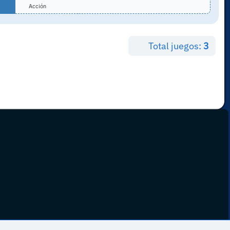
Acción
Total juegos:
3