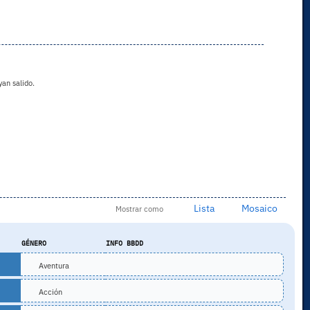
an salido.
Lista
Mosaico
Mostrar como
GÉNERO
INFO BBDD
Aventura
Acción