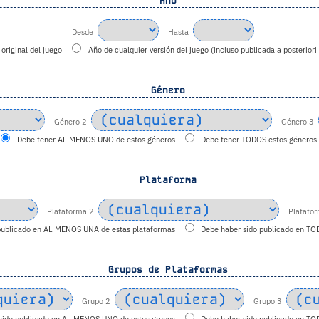
Año
Desde
Hasta
original del juego
Año de cualquier versión del juego (incluso publicada a posteriori
Género
Género 2
Género 3
Debe tener AL MENOS UNO de estos géneros
Debe tener TODOS estos géneros
Plataforma
Plataforma 2
Platafo
publicado en AL MENOS UNA de estas plataformas
Debe haber sido publicado en TO
Grupos de Plataformas
Grupo 2
Grupo 3