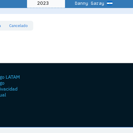
2023
Danny Garay
sa
Cancelado
go LATAM
go
rivacidad
ual