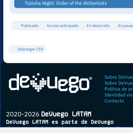
Toziuha Night: Order of the Alchemists
Publicado
Acceso anticipado
En desarrollo
En pau
Descargar CSV
Sobre DeVue
Sobre DeVue
Política de p
Identidad vis
Contacto
2020-2026
DeVuego LATAM
DeVuego LATAM es parte de DeVuego
Un proyecto sin ánimo de lucro creado por
Yova Turnes