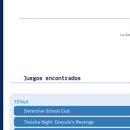
La medi
Juegos encontrados
TÍTULO
Detective School Club
Toziuha Night: Dracula's Revenge