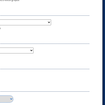
DOS estos grupos
s