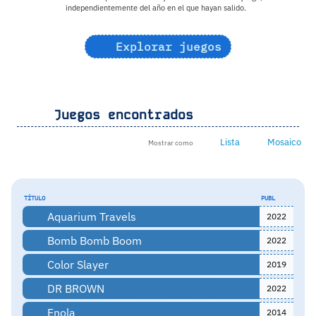
independientemente del año en el que hayan salido.
Explorar juegos
Juegos encontrados
Lista
Mosaico
Mostrar como
TÍTULO
PUBL
Aquarium Travels
2022
Bomb Bomb Boom
2022
Color Slayer
2019
DR BROWN
2022
Enola
2014