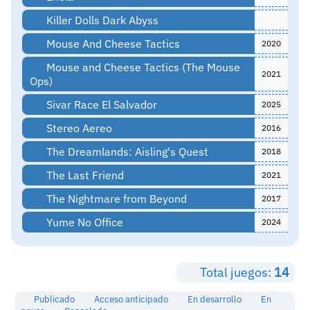
Killer Dolls Dark Abyss
Mouse And Cheese Tactics
2020
Mouse and Cheese Tactics (The Mouse
2021
Ops)
Sivar Race El Salvador
2025
Stereo Aereo
2016
The Dreamlands: Aisling's Quest
2018
The Last Friend
2021
The Nightmare from Beyond
2017
Yume No Office
2024
Total juegos:
14
Publicado
Acceso anticipado
En desarrollo
En