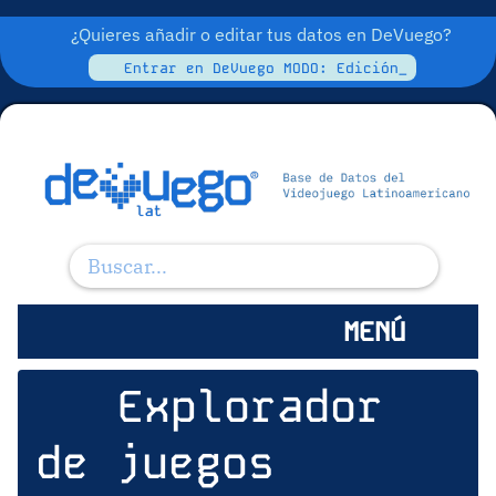
¿Quieres añadir o editar tus datos en DeVuego?
Entrar en DeVuego MODO: Edición_
MENÚ
Explorador
de juegos