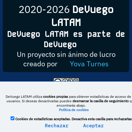
2020-2026
DeVuego
LATAM
DeVuego LATAM es parte de
DeVuego
Un proyecto sin ánimo de lucro
creado por
Yova Turnes
Esta obra está bajo una licencia de Creative Commons Reconocimiento-
NoComercial-CompartirIgual 4.0 Internacional
DeVuego LATAM utiliza
cookies propias
para obtener estadísticas de acceso de 
usuarios. Si deseas desactivarlas puedes
desmarcar la casilla de seguimiento
q
encontrarás abajo.
Política de cookies
DeVuego España
DeVuego LATAM
Cookies de estadísticas aceptadas. Desactiva esta casilla para rechazarlas
DeVuego Portugal
Rechazar
Aceptar