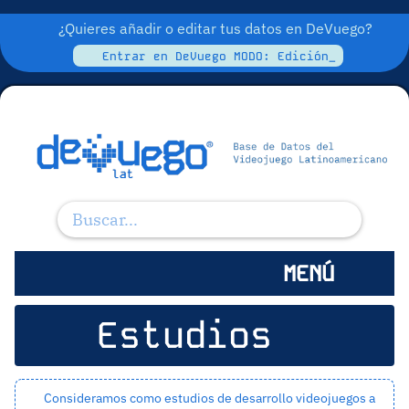
¿Quieres añadir o editar tus datos en DeVuego?
Entrar en DeVuego MODO: Edición_
MENÚ
Estudios
Consideramos como estudios de desarrollo videojuegos a