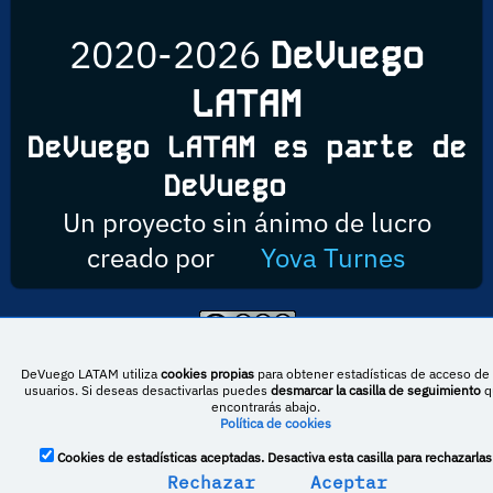
2020-2026
DeVuego
LATAM
DeVuego LATAM es parte de
DeVuego
Un proyecto sin ánimo de lucro
creado por
Yova Turnes
Esta obra está bajo una licencia de Creative Commons Reconocimiento-
NoComercial-CompartirIgual 4.0 Internacional
DeVuego LATAM utiliza
cookies propias
para obtener estadísticas de acceso de 
usuarios. Si deseas desactivarlas puedes
desmarcar la casilla de seguimiento
q
encontrarás abajo.
Política de cookies
DeVuego España
DeVuego LATAM
Cookies de estadísticas aceptadas. Desactiva esta casilla para rechazarlas
DeVuego Portugal
Rechazar
Aceptar