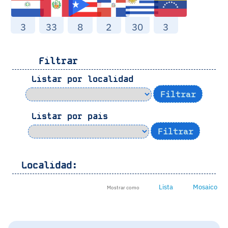
3
33
8
2
30
3
Filtrar
Listar por localidad
Listar por pais
Localidad:
Lista
Mosaico
Mostrar como