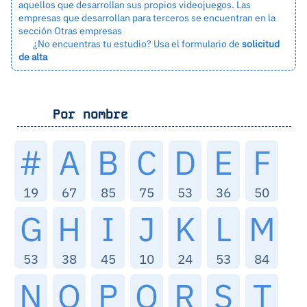
aquellos que desarrollan sus propios videojuegos. Las
empresas que desarrollan para terceros se encuentran en la
sección
Otras empresas
¿No encuentras tu estudio? Usa el formulario de
solicitud
de alta
Por nombre
#
A
B
C
D
E
F
19
67
85
75
53
36
50
G
H
I
J
K
L
M
53
38
45
10
24
53
84
N
O
P
Q
R
S
T