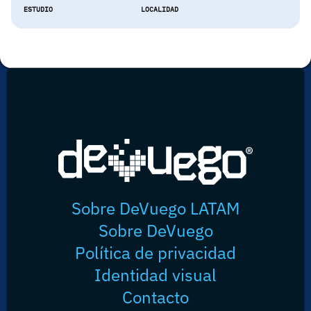
ESTUDIO
LOCALIDAD
Sobre DeVuego LATAM
Sobre DeVuego
Política de privacidad
Identidad visual
Contacto