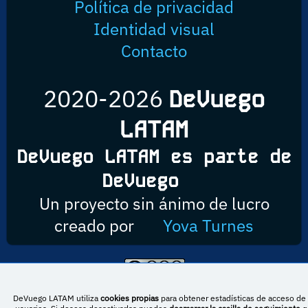
Política de privacidad
Identidad visual
Contacto
2020-2026
DeVuego
LATAM
DeVuego LATAM es parte de
DeVuego
Un proyecto sin ánimo de lucro
creado por
Yova Turnes
Esta obra está bajo una licencia de Creative Commons Reconocimiento-
NoComercial-CompartirIgual 4.0 Internacional
DeVuego LATAM utiliza
cookies propias
para obtener estadísticas de acceso de 