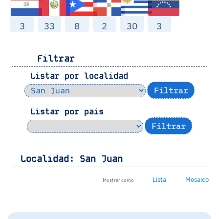
3
33
8
2
30
3
Filtrar
Listar por localidad
Listar por pais
Localidad:
San Juan
Lista
Mosaico
Mostrar como