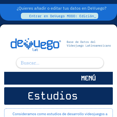
¿Quieres añadir o editar tus datos en DeVuego?
Entrar en DeVuego MODO: Edición_
MENÚ
Estudios
Consideramos como estudios de desarrollo videojuegos a