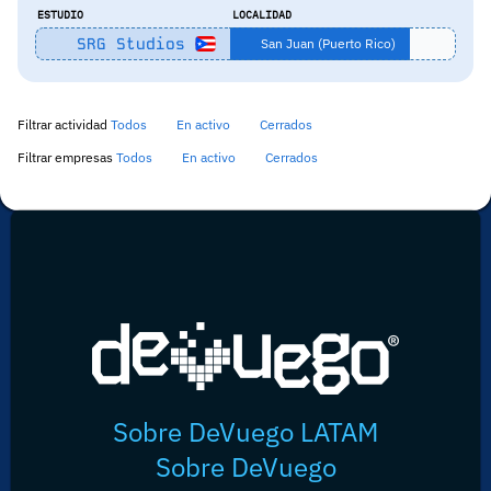
ESTUDIO
LOCALIDAD
SRG Studios
San Juan (Puerto Rico)
Filtrar actividad
Todos
En activo
Cerrados
Filtrar empresas
Todos
En activo
Cerrados
Sobre DeVuego LATAM
Sobre DeVuego