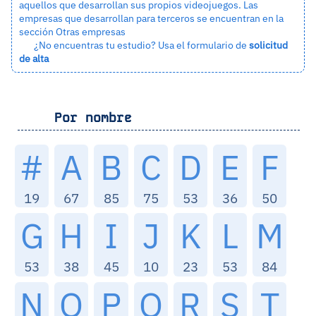
aquellos que desarrollan sus propios videojuegos. Las
empresas que desarrollan para terceros se encuentran en la
sección
Otras empresas
¿No encuentras tu estudio? Usa el formulario de
solicitud
de alta
Por nombre
#
A
B
C
D
E
F
19
67
85
75
53
36
50
G
H
I
J
K
L
M
53
38
45
10
23
53
84
N
O
P
Q
R
S
T