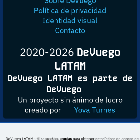
Sobre DeVuego
Política de privacidad
Identidad visual
Contacto
2020-2026
DeVuego
LATAM
DeVuego LATAM es parte de
DeVuego
Un proyecto sin ánimo de lucro
creado por
Yova Turnes
Esta obra está bajo una licencia de Creative Commons Reconocimiento-
DeVuego LATAM utiliza
cookies propias
para obtener estadísticas de acceso de 