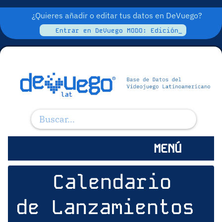
¿Quieres añadir o editar tus datos en DeVuego?
Entrar en DeVuego MODO: Edición_
MENÚ
Calendario
de Lanzamientos