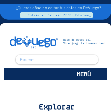
¿Quieres añadir o editar tus datos en DeVuego?
Entrar en DeVuego MODO: Edición_
MENÚ
Explorar