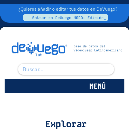
¿Quieres añadir o editar tus datos en DeVuego?
Entrar en DeVuego MODO: Edición_
MENÚ
Explorar